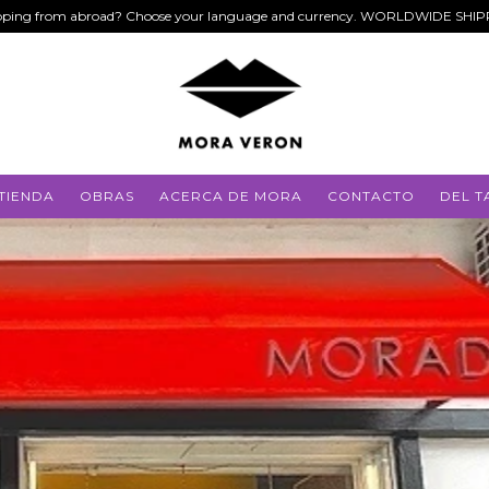
ping from abroad? Choose your language and currency. WORLDWIDE SHI
TIENDA
OBRAS
ACERCA DE MORA
CONTACTO
DEL T