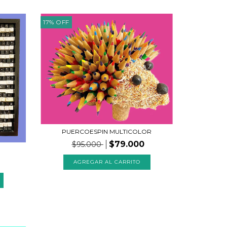
17
%
OFF
PUERCOESPIN MULTICOLOR
$79.000
$95.000
AGREGAR AL CARRITO