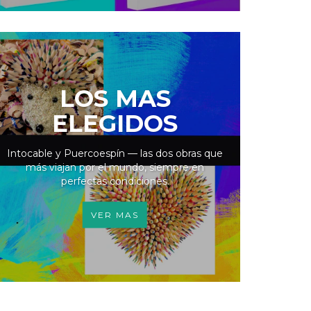
LOS MAS
ELEGIDOS
Intocable y Puercoespín — las dos obras que
más viajan por el mundo, siempre en
perfectas condiciones.
VER MAS