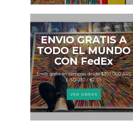
ENVIO GRATIS A
TODO EL MUNDO
CON FedEx
Envío gratis en compras desde $350.000 ARS
(USD 230 / €210).
VER OBRAS