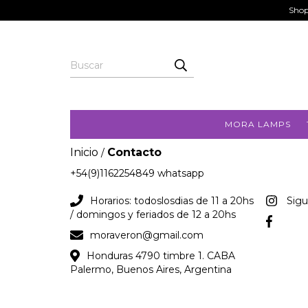
Shop
MORA LAMPS
Inicio
Contacto
/
+54(9)1162254849 whatsapp
Horarios: todoslosdias de 11 a 20hs
Sig
/ domingos y feriados de 12 a 20hs
moraveron@gmail.com
Honduras 4790 timbre 1. CABA
Palermo, Buenos Aires, Argentina