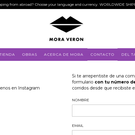
ping from abroad? Choose your language and currency. WORLDWIDE SHI
TIENDA
OBRAS
ACERCA DE MORA
CONTACTO
DEL T
Si te arrepentiste de una com
formulario
con tu número de
uenos en Instagram
corridos desde que recibiste e
NOMBRE
EMAIL