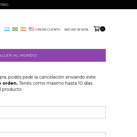
PPING
0
CREAR CUENTA
INICIAR SESIÓN
ALLER AL MUNDO
pra, podés pedir la cancelación enviando este
 orden.
Tenés como máximo hasta 10 días
l producto.