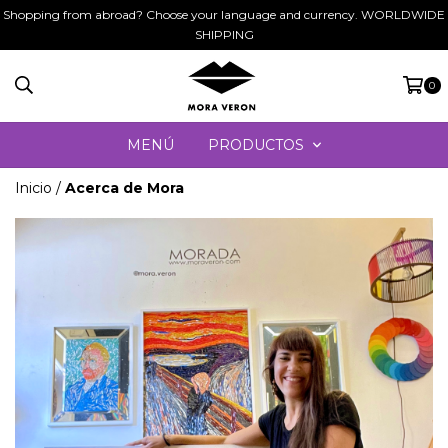
Shopping from abroad? Choose your language and currency. WORLDWIDE
SHIPPING
0
MENÚ
PRODUCTOS
Inicio
/
Acerca de Mora