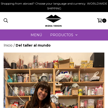
Shopping from abroad? Choose your language and currency. WORLDWIDE
SHIPPING
0
MENÚ
PRODUCTOS
Inicio
/
Del taller al mundo